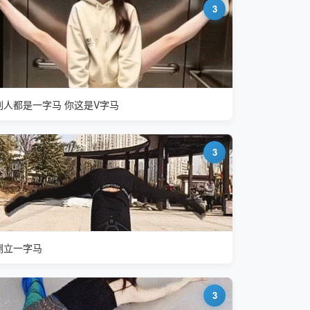
3
别人都是一字马 你这是V字马
3
倒立一字马
3