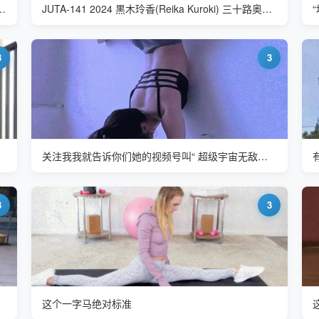
Tsuruta) SOE-876 体操运动员
JUTA-141 2024 黒木玲香(Reika Kuroki) 三十路奥さま初脱ぎAVドキュメント
3
3
关注我我就告诉你们她的视频号叫“ 超级宇宙无敌姜公子”
3
3
这个一字马绝对标准