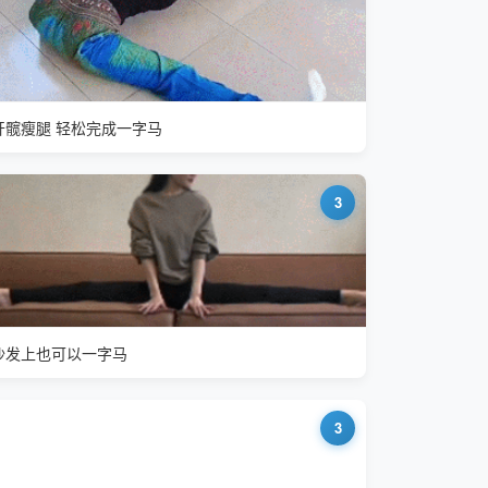
开髋瘦腿 轻松完成一字马
3
沙发上也可以一字马
3