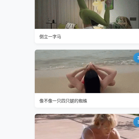
倒立一字马
像不像一只四只腿的蜘蛛