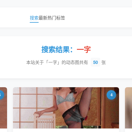
搜索
最新
热门
标签
搜索结果：
一字
本站关于「一字」的动态图共有
50
张
5
4