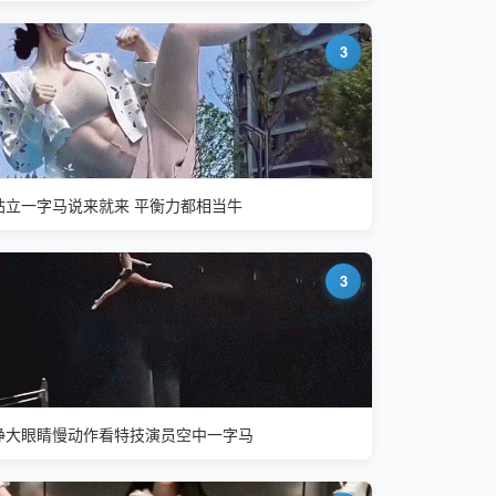
3
站立一字马说来就来 平衡力都相当牛
3
睁大眼睛慢动作看特技演员空中一字马