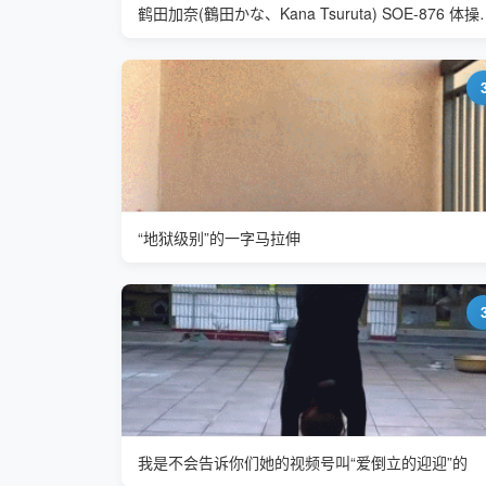
鹤田加奈(鶴田かな、Kana 
“地狱级别”的一字马拉伸
我是不会告诉你们她的视频号叫“爱倒立的迎迎”的