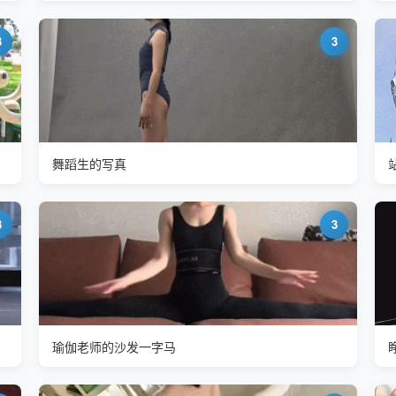
3
3
舞蹈生的写真
3
3
瑜伽老师的沙发一字马