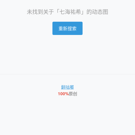
未找到关于「七海祐希」的动态图
重新搜索
鲜咕嘟
100%
原创