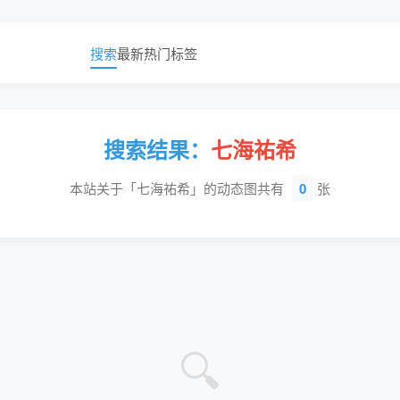
搜索
最新
热门
标签
搜索结果：
七海祐希
本站关于「七海祐希」的动态图共有
0
张
🔍