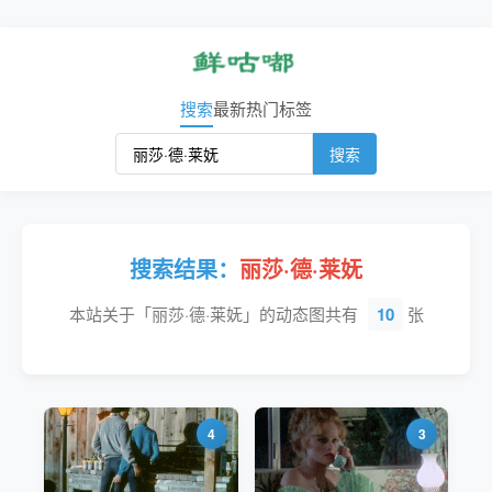
搜索
最新
热门
标签
搜索
搜索结果：
丽莎·德·莱妩
本站关于「丽莎·德·莱妩」的动态图共有
10
张
4
3