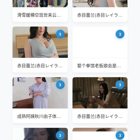
滑雪媛横空现世来云顶滑雪场体验下不
赤目蕾兰(赤目レイラン Akame Reiran) HZGD-233 有个混血嫂子是什么体验
3
3
赤目蕾兰(赤目レイラン Akame Reiran) HZGD-233 有个混血嫂子是什么体验
娶个拳馆老板娘会是什么体验
3
3
成熟阿姨秋川由子体验销魂按摩
赤目蕾兰(赤目レイラン Akame Reiran) HZGD-233 有个混血嫂子是什么体验
3
3