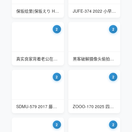
保坂绘里(保坂えり Hosaka Eri)
JUFE-374 2022 小早川怜子(Kobayakawa Reiko) 婆婆的突然上门有点打乱了计划
2
2
真实良家背着老公在民宿约会偷情
黑客破解摄像头偷拍服装店老板娘偷情
2
2
SDMU-579 2017 藤野桃花(藤野もも花 Fujino Momoka) 偷情而兴奋的女大学生
ZOOO-170 2025 四十路成熟人妻
2
2