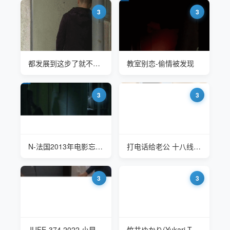
3
3
都发展到这步了就不能有个钥匙吗
教室别恋-偷情被发现
3
3
N-法国2013年电影忘年恋曲-罗丝儿子汤姆看到妈妈从伊恩房间出来
打电话给老公 十八线小网红的偷情日记
3
3
JUFE-374 2022 小早川怜子(Kobayakawa Reiko) 婆婆的突然上门有点打乱了计划
竹井ゆかり(Yukari Takei) 2011 邻居老公上班了