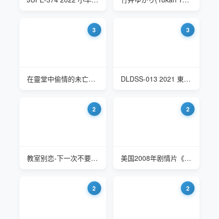
3
3
在靈堂中偷情的未亡人 钟宛冰
DLDSS-013 2021 東凛(Azuma Rin) 与名媛女社长偷情
2
2
教室别恋-下一次不要突然来我丈夫可能在家
美国2008年剧情片《在屋顶上流浪》405房间凯特在一起
2
2