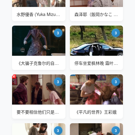
水野優香 (Yuka Mizuno) VENU-873 爱上丈母娘
森泽耶（飯岡かなこ Kana Morisawa）FSET-858 家族旅行で温泉に行
3
3
《大骗子克鲁尔的自白》电梯服务员穿着裤子坐在马桶上和富婆交流
停车坐爱枫林晚 霜叶红于二月花
3
3
要不要相信他们只是在谈工作
《平凡的世界》王彩娥
3
3