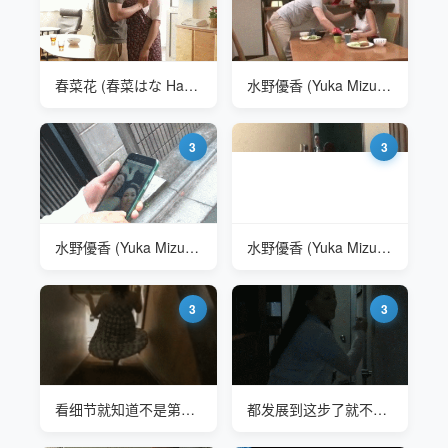
春菜花 (春菜はな Haruna Hana) ALDN-008爱上丈母娘
水野優香 (Yuka Mizuno) VENU-836 今天老爸出门吗
3
3
水野優香 (Yuka Mizuno) FUGA-38 同窓会
水野優香 (Yuka Mizuno) FUGA-38 同窓会
3
3
看细节就知道不是第一次了
都发展到这步了就不能有个钥匙吗