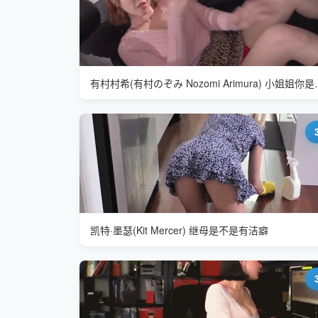
有村村希(有村のぞみ No
凯特·墨瑟(Kit Mercer) 继母是不是有洁癖