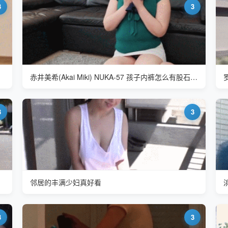
3
3
赤井美希(Akai Miki) NUKA-57 孩子内裤怎么有股石楠花味道
3
3
邻居的丰满少妇真好看
3
3