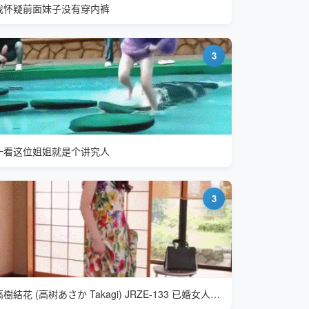
我怀疑前面妹子没有穿内裤
3
一看这位姐姐就是个讲究人
3
高樹結花 (高树あさか Takagi) JRZE-133 已婚女人第一次尝试出轨