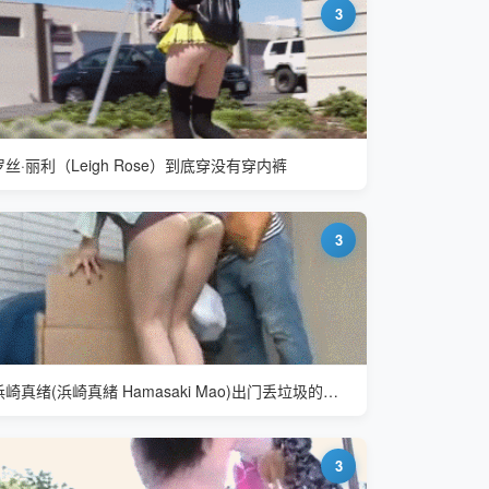
3
罗丝·丽利（Leigh Rose）到底穿没有穿内裤
3
浜崎真绪(浜崎真緒 Hamasaki Mao)出门丢垃圾的妻子
3