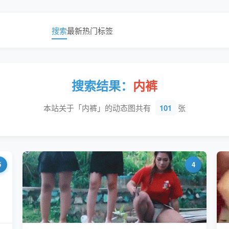
搜索
最新
热门
标签
搜索结果：
内裤
本站关于「内裤」的动态图共有
101
张
5
4