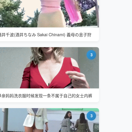
酒井千波(酒井ちなみ Sakai Chinami) 義母の息子狩
3
单亲妈妈洗衣服时候发现一条不属于自己的女士内裤
3