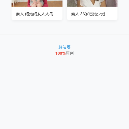
素人 结婚的女人大岛晃一 第一次出镜
素人 36岁已婚少妇 松岡けいて第一出镜
鲜咕嘟
100%
原创