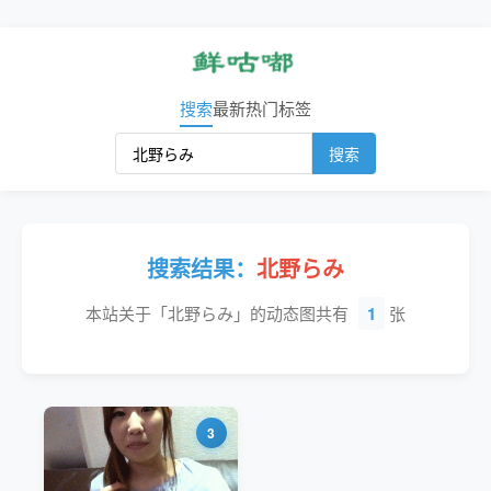
搜索
最新
热门
标签
搜索
搜索结果：
北野らみ
本站关于「北野らみ」的动态图共有
1
张
3