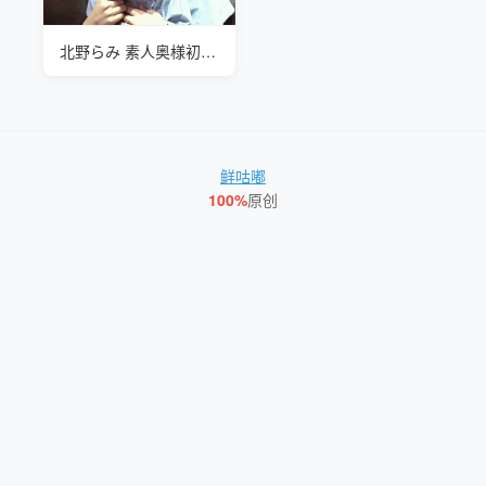
北野らみ 素人奥様初撮りドキュメント.丑
鲜咕嘟
100%
原创