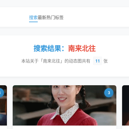
搜索
最新
热门
标签
搜索结果：
南来北往
本站关于「南来北往」的动态图共有
11
张
4
3