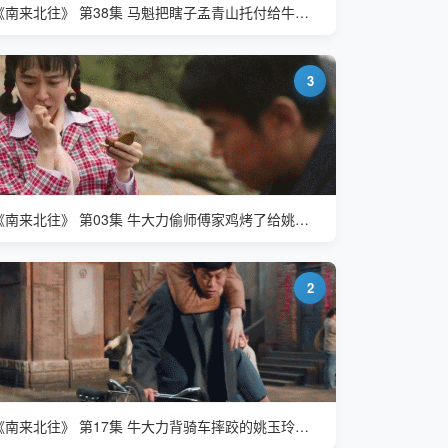
《南来北往》 第38集 马魁把瞎子孟青山托付给牛大力 牛大力的公司名称很闪亮
3
《南来北往》 第03集 牛大力偷师傅家鸡烤了给姚玉玲补身体
2
《南来北往》 第17集 牛大力背骑车摔跤的姚玉玲回院里