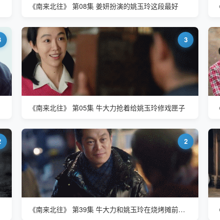
《南来北往》 第08集 姜妍扮演的姚玉玲这段最好
3
3
《南来北往》 第05集 牛大力抢着给姚玉玲修戏匣子
2
2
《南来北往》 第39集 牛大力和姚玉玲在烧烤摊前相遇