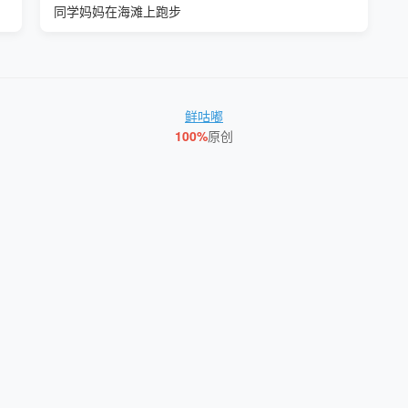
同学妈妈在海滩上跑步
鲜咕嘟
100%
原创