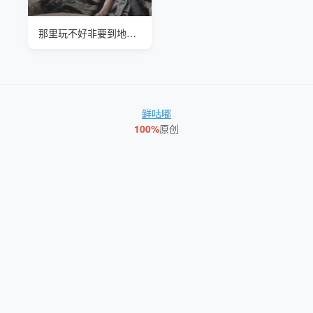
那里玩不好非要到地窖里玩
鲜咕嘟
100%
原创