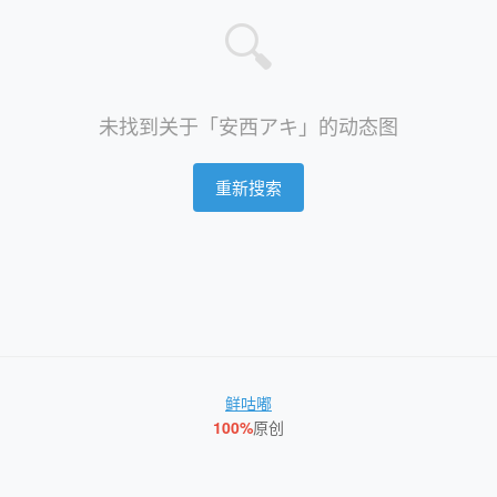
🔍
未找到关于「安西アキ」的动态图
重新搜索
鲜咕嘟
100%
原创