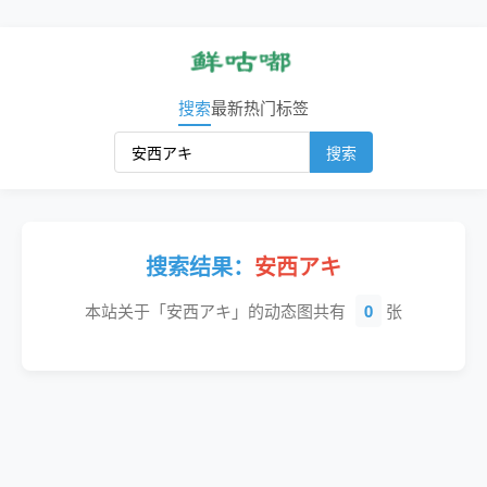
搜索
最新
热门
标签
搜索
搜索结果：
安西アキ
本站关于「安西アキ」的动态图共有
0
张