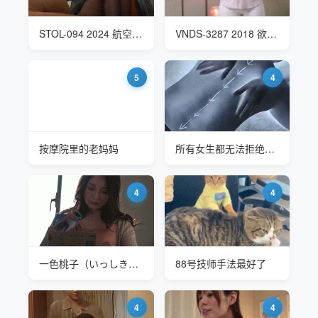
STOL-094 2024 航空公司空姐美腿恢复性按摩
VNDS-3287 2018 欲求不満の人妻享受按摩快感
5
4
按摩院里的老妈妈
所有女生都无法拒绝的手法 每次都爽到尖叫-开背
4
4
一色桃子（いっしきももこ Momoko Isshiki）ROE-253 淫荡泳衣
88号技师手法最好了
4
4