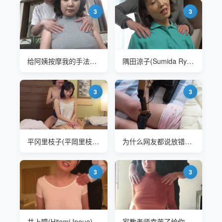
3
3
给阿姨按摩我的手法最好
隅田涼子(Sumida Ryouko)-MCSR-365-田舎暮 按摩
3
3
平冈里枝子(平岡里枝子 Hiraoka Rieko) 非常享受女婿的按摩
为什么网友都说放错地方了
3
3
井上瞳(Hitomi Inoue) 这个按摩手法我第一次见到
家教老师幸苦了给你按摩下