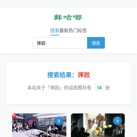
搜索
最新
热门
标签
搜索
搜索结果：
摔跤
本站关于「摔跤」的动态图共有
18
张
3
3