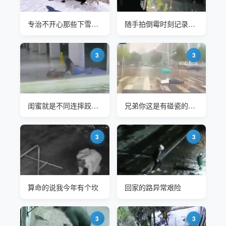
专治不开心那些下雪天的倒霉瞬间
随手拍倒霉时刻记录，看看坚持到第几个不笑
3
3
闺蜜就是不同连摔跤姿势也是一样的
兄弟你这是有碰瓷的嫌疑哦
3
3
算命的说我今年有个坎
回家的路异常艰险
3
3