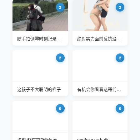
2
2
随手拍倒霉时刻记录，看看坚持到第几个不笑
绝对实力面前反抗没有意义
2
2
这孩子不大聪明的样子
有机会你看看这哥们全集你会改变你的评论
0
0
梅根·菲诺克斯(Megan Fenox)和她的摔跤教练
madusa vs buffy