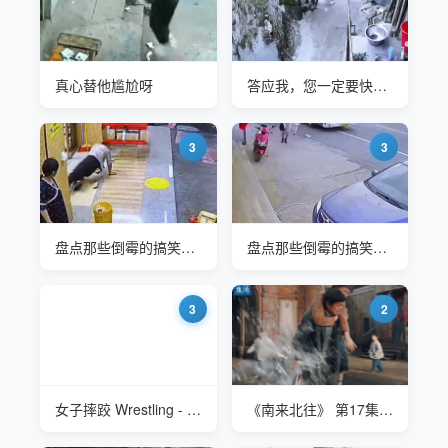
真心替他尴尬呀
答应我，您一定要快快乐乐的
3
3
盘点那些倒霉的搞笑瞬间
盘点那些倒霉的搞笑瞬间
3
2
女子摔跤 Wrestling - Artemis Vs Nadine
《南来北往》 第17集 牛大力背骑车摔跤的姚玉玲回院里