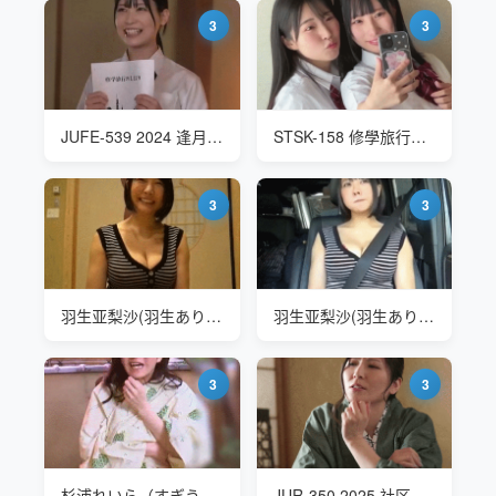
3
3
JUFE-539 2024 逢月日葵(逢月ひまり Aizuki Himari) 修学旅行
STSK-158 修學旅行霸凌事件
3
3
羽生亚梨沙(羽生ありさ Arisa Hanyu) 温泉旅行
羽生亚梨沙(羽生ありさ Arisa Hanyu) 温泉旅行
3
3
杉浦れいら（すぎうられいら Sugiura Reira） 40歳阿姨的温泉旅行
JUR-350 2025 社区联谊会的温泉旅行 上羽绚(上羽絢 Ueha Aya)