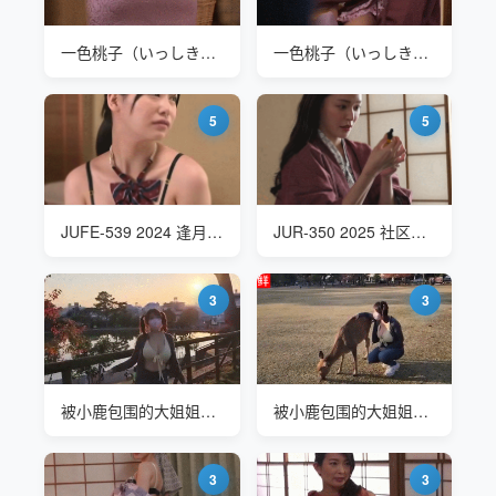
一色桃子（いっしきももこ Momoko Isshiki）JUY-616 温泉旅行
一色桃子（いっしきももこ Momoko Isshiki）JUY-616 温泉旅行
5
5
JUFE-539 2024 逢月日葵(逢月ひまり Aizuki Himari) 修学旅行
JUR-350 2025 社区联谊会的温泉旅行
3
3
被小鹿包围的大姐姐Velvet 的日本旅行
被小鹿包围的大姐姐Velvet 的日本旅行
3
3