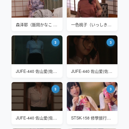
森泽耶（飯岡かなこ Kana Morisawa）FSET-858 家族旅行で温泉に行
一色桃子（いっしきももこ Momoko Isshiki）JUY-616 温泉旅行
3
3
JUFE-440 佐山爱(佐山愛 Sayama Ai) 修学旅行中人妻教师-3
JUFE-440 佐山爱(佐山愛 Sayama Ai) 修学旅行中人妻教师
3
3
JUFE-440 佐山爱(佐山愛 Sayama Ai) 修学旅行中人妻教师
STSK-158 修學旅行霸凌事件