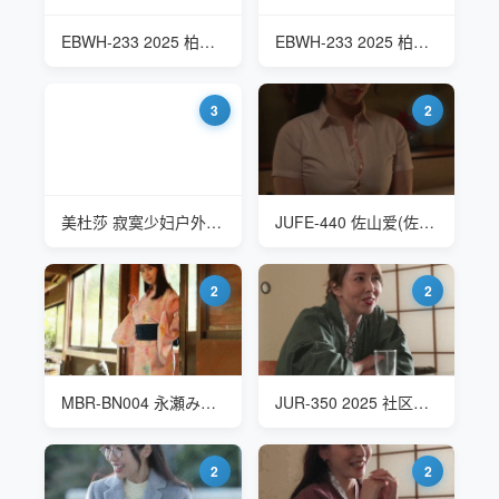
EBWH-233 2025 柏木文香(柏木ふみか Kashiwagi Fumika) 母性全开的温泉旅行
EBWH-233 2025 柏木文香(柏木ふみか Kashiwagi Fumika) 母性全开的温泉旅行
3
2
美杜莎 寂寞少妇户外旅行
JUFE-440 佐山爱(佐山愛 Sayama Ai) 修学旅行中人妻教师-4
2
2
MBR-BN004 永瀬みなも温泉旅行
JUR-350 2025 社区联谊会的温泉旅行-风间由美(風間ゆみ Kazama Yumi)
2
2