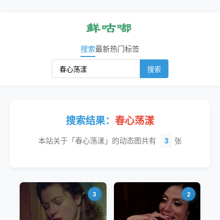
搜索
最新
热门
标签
搜索
搜索结果：
春心荡漾
本站关于「春心荡漾」的动态图共有
3
张
3
2