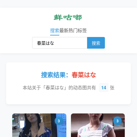
搜索
最新
热门
标签
搜索
搜索结果：
春菜はな
本站关于「春菜はな」的动态图共有
14
张
3
3