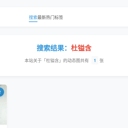
搜索
最新
热门
标签
搜索结果：
杜镒含
本站关于「杜镒含」的动态图共有
1
张
2