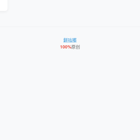
鲜咕嘟
100%
原创