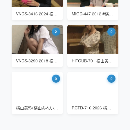
VNDS-3416 2024 横山夏希(Yokoyama Natsuki)飞机杯推销员
MIGD-447 2012 #横山美玲(横山みれい Shiraishi marina) 女教师
2
0
VNDS-3290 2018 横山纱江子 (Saeko Yokoyama) 47岁欲求不满的送餐欧巴桑
HITOUB-701 横山美雪(Yokoyama Miyuki) 奥湯河原温泉
0
0
横山美玲(横山みれい Mirei Yokoyama) 继母好像有心事
RCTD-716 2026 横山夏希(Natsuki Yokoyama) 18周年纪念活动 泥泞泳池跳水（WAM）