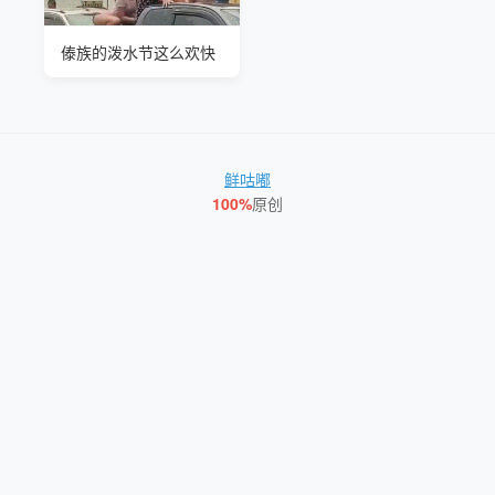
傣族的泼水节这么欢快
鲜咕嘟
100%
原创