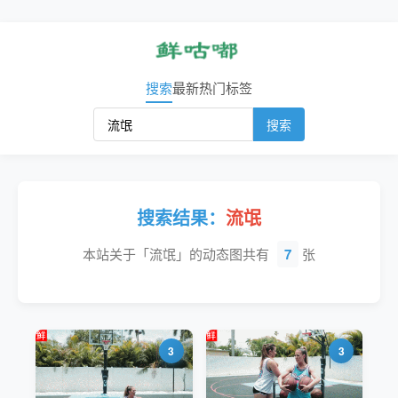
搜索
最新
热门
标签
搜索
搜索结果：
流氓
本站关于「流氓」的动态图共有
7
张
3
3