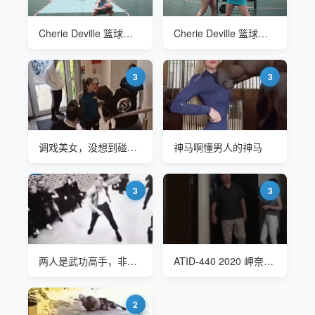
Cherie Deville 篮球玩得有点流氓
Cherie Deville 篮球玩得有点流氓
3
3
调戏美女，没想到碰到硬茬子
神马啊懂男人的神马
3
3
两人是武功高手，非常的厉害
ATID-440 2020 岬奈奈美(岬ななみ Misaki Nanami) 差劲的男人
2