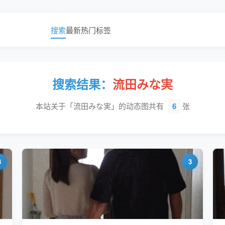
搜索
最新
热门
标签
搜索结果：
流田みな実
本站关于「流田みな実」的动态图共有
6
张
3
3