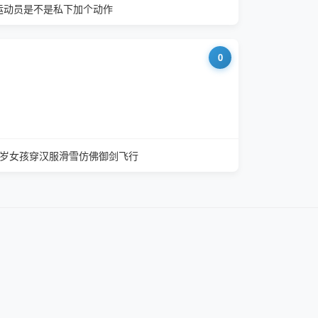
运动员是不是私下加个动作
0
4岁女孩穿汉服滑雪仿佛御剑飞行