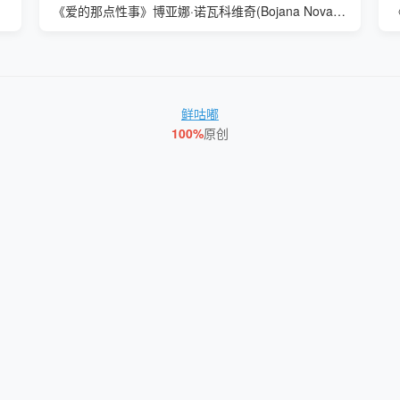
《爱的那点性事》博亚娜·诺瓦科维奇(Bojana Novakovic)
鲜咕嘟
100%
原创