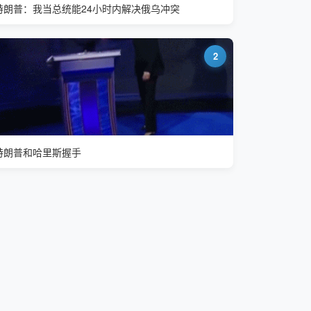
特朗普：我当总统能24小时内解决俄乌冲突
2
特朗普和哈里斯握手