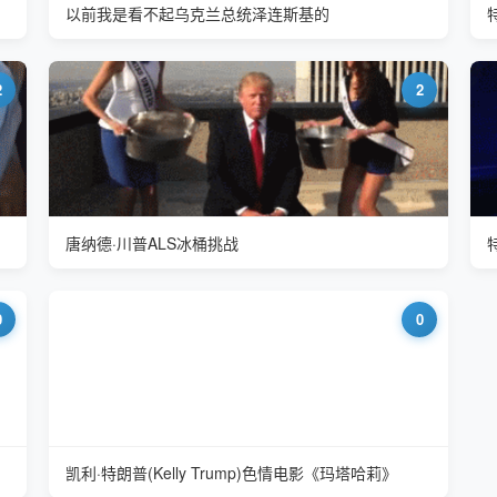
以前我是看不起乌克兰总统泽连斯基的
2
2
唐纳德·川普ALS冰桶挑战
0
0
凯利·特朗普(Kelly Trump)色情电影《玛塔哈莉》