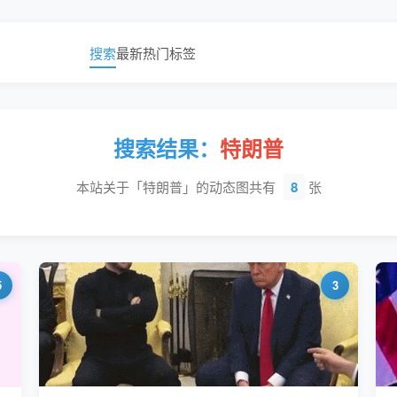
搜索
最新
热门
标签
搜索结果：
特朗普
本站关于「特朗普」的动态图共有
8
张
5
3