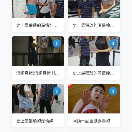
史上最猥琐的深情绅士 车展条纹哥
史上最猥琐的深情绅士 车展条纹哥
3
2
浜崎真绪(浜崎真緒 Hamasaki Mao)阳台上晒个内衣还被猥琐男偷窥
史上最猥琐的深情绅士 车展条纹哥 确实没有几个人能接住这种对视
2
2
史上最猥琐的深情绅士 车展条纹哥
阿姨一副垂涎欲滴的样子