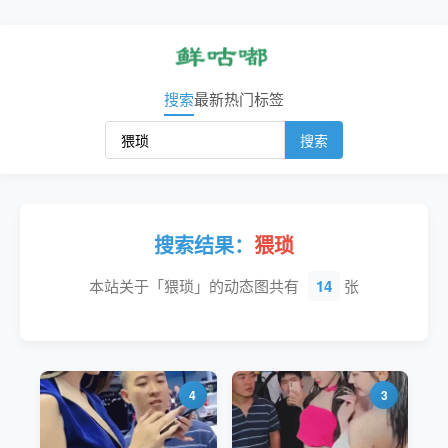
搜索
最新
热门
标签
搜索
搜索结果：
猥琐
本站关于「猥琐」的动态图共有
14
张
4
3