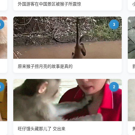
外国游客在中国景区被猴子所震惊
3
3
原来猴子捞月亮的故事是真的
3
2
旺仔馒头藏那儿了 交出来