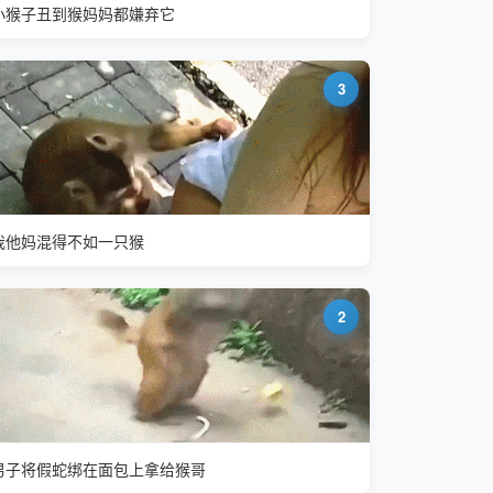
小猴子丑到猴妈妈都嫌弃它
3
我他妈混得不如一只猴
2
男子将假蛇绑在面包上拿给猴哥