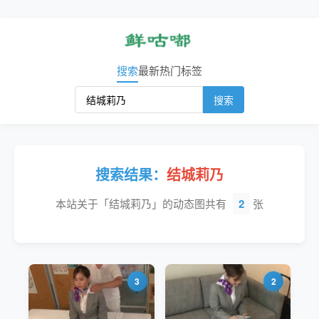
搜索
最新
热门
标签
搜索
搜索结果：
结城莉乃
本站关于「结城莉乃」的动态图共有
2
张
3
2