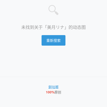
🔍
未找到关于「美月リナ」的动态图
重新搜索
鲜咕嘟
100%
原创