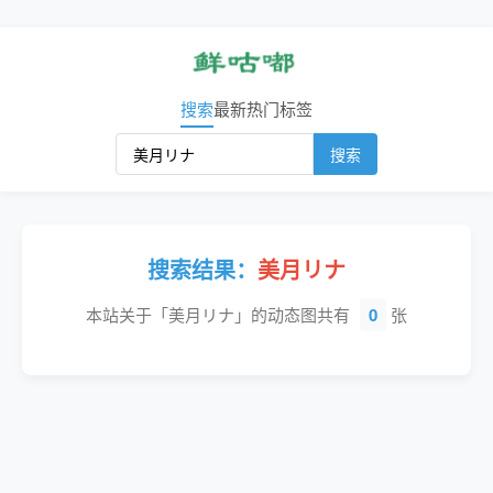
搜索
最新
热门
标签
搜索
搜索结果：
美月リナ
本站关于「美月リナ」的动态图共有
0
张