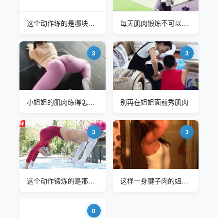
这个动作练的是哪块肌肉
每天肌肉锻炼不可以少#布丽·布瑞柯丝(Bree Brooks)
3
3
小姐姐的肌肉练得怎么样
别再在姐姐面前秀肌肉
3
3
这个动作锻炼的是那个部分肌肉
这样一身腱子肉的姐姐你们喜欢吗#艾丽克西斯·雷恩 (Alexis Rain)
0