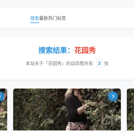
搜索
最新
热门
标签
搜索结果：
花园秀
本站关于「花园秀」的动态图共有
3
张
3
3