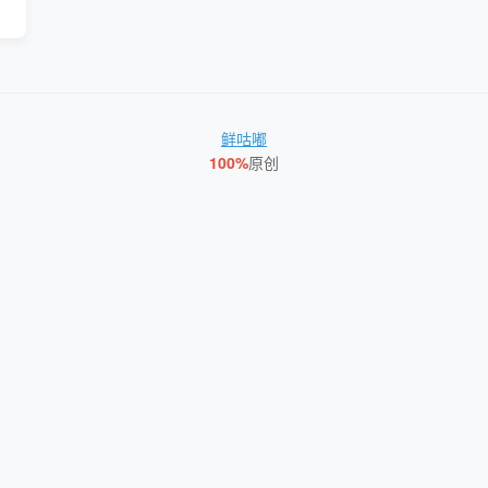
鲜咕嘟
100%
原创