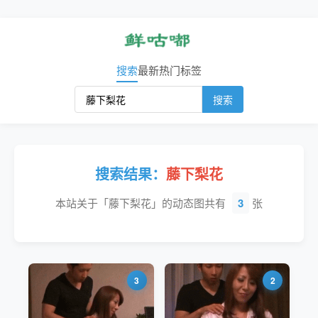
搜索
最新
热门
标签
搜索
搜索结果：
藤下梨花
本站关于「藤下梨花」的动态图共有
3
张
3
2