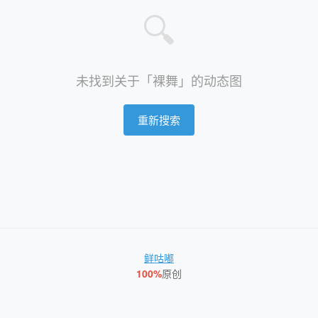
🔍
未找到关于「裸舞」的动态图
重新搜索
鲜咕嘟
100%
原创