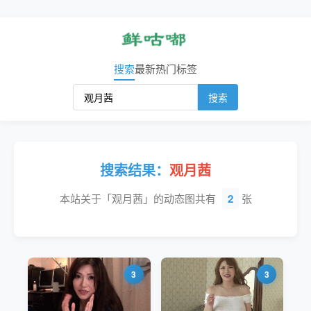
搜索
最新
热门
标签
搜索
搜索结果：
观月茜
本站关于「观月茜」的动态图共有
2
张
3
3