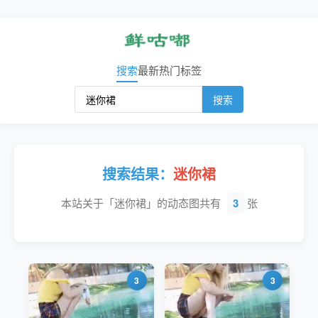
搜索
最新
热门
标签
搜索
搜索结果：
迷你裙
本站关于「迷你裙」的动态图共有
3
张
3
3