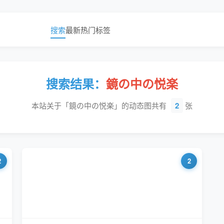
搜索
最新
热门
标签
搜索结果：
鏡の中の悦楽
本站关于「鏡の中の悦楽」的动态图共有
2
张
2
2