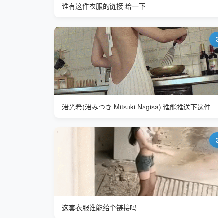
谁有这件衣服的链接 给一下
渚光希(渚みつき Mitsuki Nagisa) 谁能推送下这件衣服的链接
这套衣服谁能给个链接吗