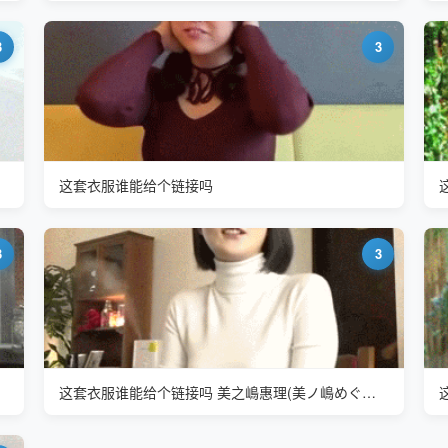
3
3
这套衣服谁能给个链接吗
3
3
这套衣服谁能给个链接吗 美之嶋惠理(美ノ嶋めぐり Meguri Minoshima)