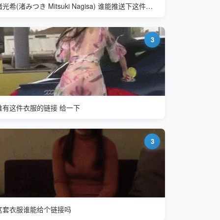
渚光希(渚みつき Mitsuki Nagisa) 谁能推送下这件衣服的链接
3
谁有这件衣服的链接 给一下
3
这套衣服谁能给个链接吗