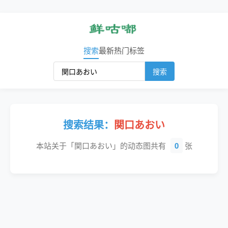
搜索
最新
热门
标签
搜索
搜索结果：
関口あおい
本站关于「関口あおい」的动态图共有
0
张