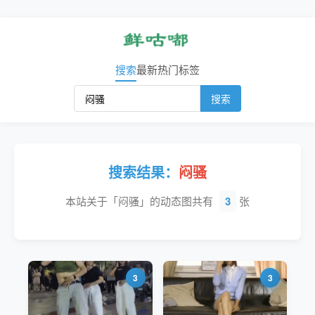
搜索
最新
热门
标签
搜索
搜索结果：
闷骚
本站关于「闷骚」的动态图共有
3
张
3
3