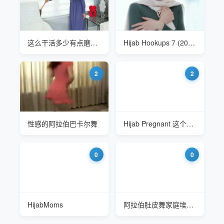
这么干活多少有点磨洋工
Hijab Hookups 7 (2024) 带头巾的阿拉伯女郎
2
2
性感的阿拉伯巴卡尔舞
Hijab Pregnant 这个怀的是双胞胎吧
0
0
HijabMoms
阿拉伯肚皮舞家庭埃及舞蹈