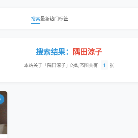
搜索
最新
热门
标签
搜索结果：
隅田涼子
本站关于「隅田涼子」的动态图共有
1
张
3