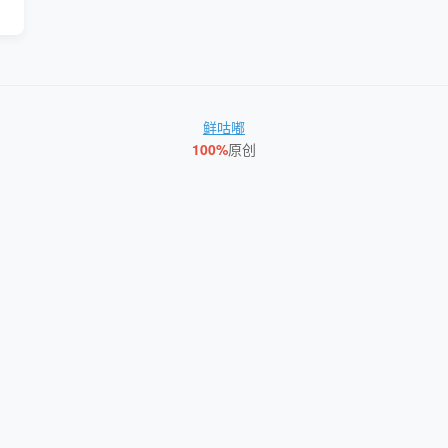
鲜咕嘟
100%
原创