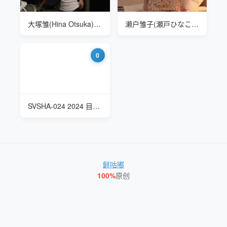
大塚雏(Hina Otsuka) SBNS-022 秘め事
濑户雏子(瀬戸ひなこ,Hinako Seto) MXGS-1348 最差男友的NTR
0
SVSHA-024 2024 目黒ひな実(目黑雏实 Hinami Meguro) 羞恥系列 学校保健课
鲜咕嘟
100%
原创