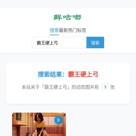
搜索
最新
热门
标签
搜索
搜索结果：
霸王硬上弓
本站关于「霸王硬上弓」的动态图共有
1
张
2