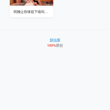
阿姨让你体验下啥叫霸王硬上弓
鲜咕嘟
100%
原创