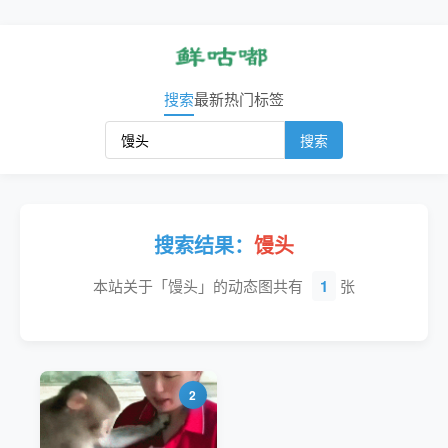
搜索
最新
热门
标签
搜索
搜索结果：
馒头
本站关于「馒头」的动态图共有
1
张
2