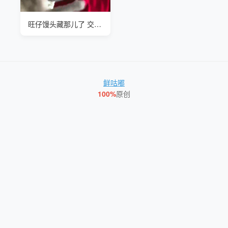
旺仔馒头藏那儿了 交出来
鲜咕嘟
100%
原创