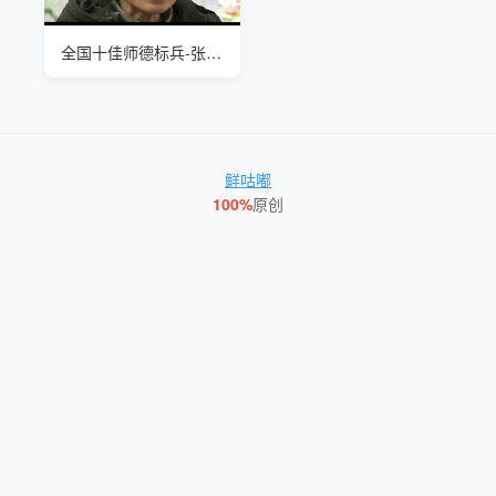
全国十佳师德标兵-张桂梅
鲜咕嘟
100%
原创