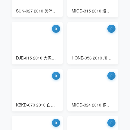
SUN-027 2010 美浦詩音(Miura Shion) 已婚少妇和情人出去旅游
MIGD-315 2010 堀口奈津美(Horiguchi Natsumi) 真性中人
0
0
DJE-015 2010 大沢美加(大泽美加 Osawa Mika) 被玷污的优等生
HONE-056 2010 川添杏奈(Kawase Anna) 欲求不满的丰满母亲
0
0
KBKD-670 2010 白山百合 (白山ゆり Shirayama Yuri) 彼女の母親
MIGD-324 2010 桐原エリカ (Erika Kirihara) 初剃り
0
0