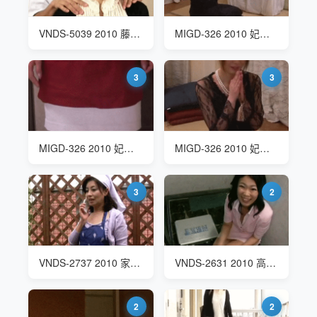
VNDS-5039 2010 藤沢未央(Fujisawa Mio) 義母と叔母争宠
MIGD-326 2010 妃悠愛(Azumi mizushima) 欲求不满的寡妇
3
3
MIGD-326 2010 妃悠愛(Azumi mizushima) 家庭主妇装扮
MIGD-326 2010 妃悠愛(Azumi mizushima) 欲求不满的寡妇
3
2
VNDS-2737 2010 家政妇
VNDS-2631 2010 高倉ゆきの(Yukino Takakura) 飞机杯推销员
2
2