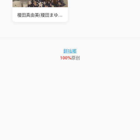
榎田真由美(榎田まゆ美 Mayumi Enokida) 人妻系列
鲜咕嘟
100%
原创