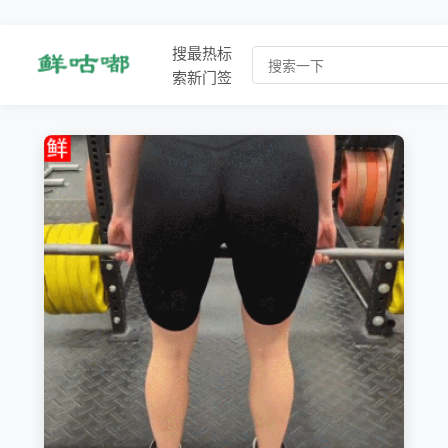
搜
最
热
标
索
新
门
签