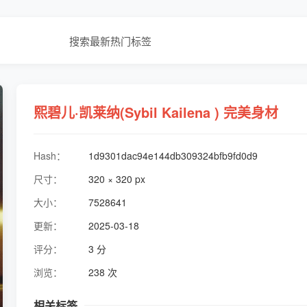
搜索
最新
热门
标签
熙碧儿·凯莱纳(Sybil Kailena ) 完美身材
Hash：
1d9301dac94e144db309324bfb9fd0d9
尺寸：
320 × 320 px
大小：
7528641
更新：
2025-03-18
评分：
3 分
浏览：
238 次
相关标签